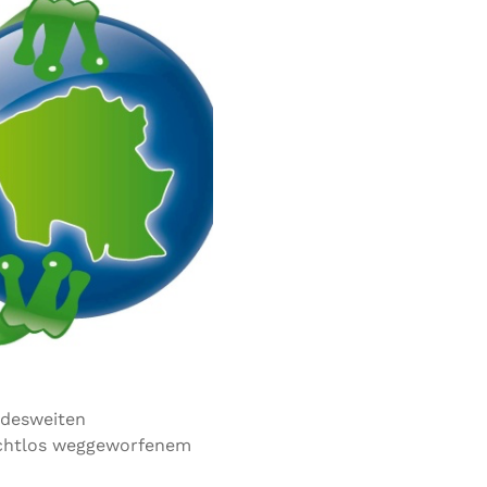
ndesweiten
achtlos weggeworfenem