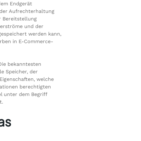
 dem Endgerät
 der Aufrechterhaltung
 Bereitstellung
herströme und der
 gespeichert werden kann,
körben in E-Commerce-
Die bekanntesten
e Speicher, der
Eigenschaften, welche
mationen berechtigten
l unter dem Begriff
t.
as