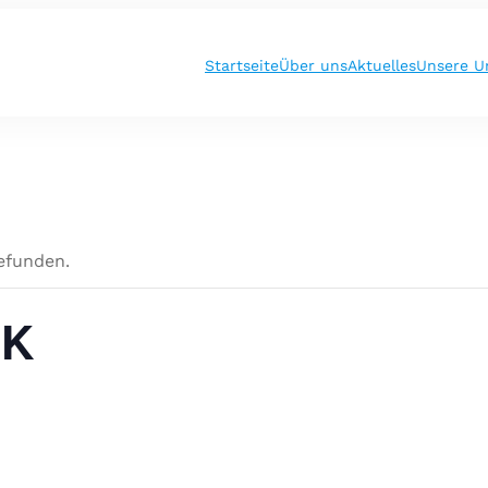
Startseite
Über uns
Aktuelles
Unsere U
gefunden.
RK