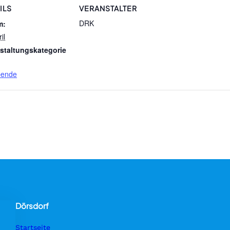
ILS
VERANSTALTER
DRK
m:
il
staltungskategorie
pende
Dörsdorf
Startseite