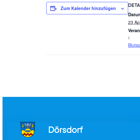
DETA
Zum Kalender hinzufügen
Datu
23 Apr
Veran
:
Bluts
Dörsdorf