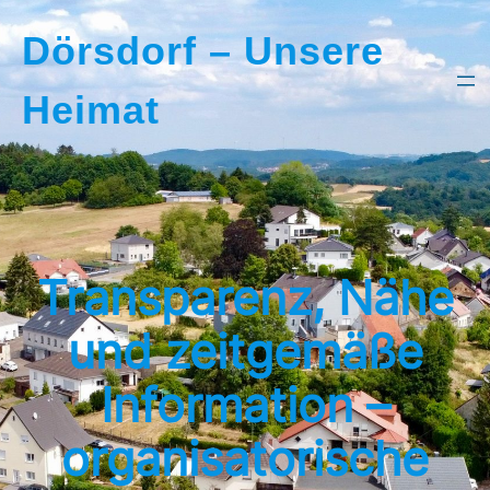
Dörsdorf – Unsere
Heimat
Transparenz, Nähe
und zeitgemäße
Information –
organisatorische