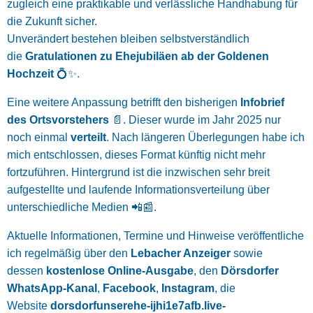
zugleich eine praktikable und verlässliche Handhabung für
die Zukunft sicher.
Unverändert bestehen bleiben selbstverständlich
die
Gratulationen zu Ehejubiläen ab der Goldenen
Hochzeit
💍✨.
Eine weitere Anpassung betrifft den bisherigen
Infobrief
des Ortsvorstehers
📄. Dieser wurde im Jahr 2025 nur
noch einmal
verteilt
. Nach längeren Überlegungen habe ich
mich entschlossen, dieses Format künftig nicht mehr
fortzuführen. Hintergrund ist die inzwischen sehr breit
aufgestellte und laufende Informationsverteilung über
unterschiedliche Medien 📲📰.
Aktuelle Informationen, Termine und Hinweise veröffentliche
ich regelmäßig über den
Lebacher Anzeiger
sowie
dessen
kostenlose Online-Ausgabe
, den
Dörsdorfer
WhatsApp-Kanal
,
Facebook
,
Instagram
, die
Website
dorsdorfunserehe-ijhi1e7afb.live-