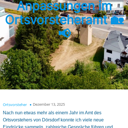
Anpassungen im
Ortsvorsteheramt 🏡
📢
Dezember 13, 2025
Ortsvorsteher
Nach nun etwas mehr als einem Jahr im Amt des
Ortsvorstehers von Dörsdorf konnte ich viele neue
Eindrücke sammeln, zahlreiche Gespräche führen und