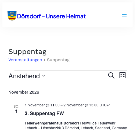
Dörsdorf – Unsere Heimat
Suppentag
Veranstaltungen
Suppentag
Anstehend
Veranstaltungen
V
V
S
L
u
D
i
e
c
e
s
a
November 2026
h
t
r
e
t
e
r
1 November @ 11:00
–
2 November @ 15:00
UTC+1
u
SO.
a
1
m
3. Suppentag FW
a
n
w
Feuerwehrgerätehaus Dörsdorf
Freiwillige Feuerwehr
ä
n
Lebach – Löschbezirk 3 Dörsdorf, Lebach, Saarland, Germany
s
h