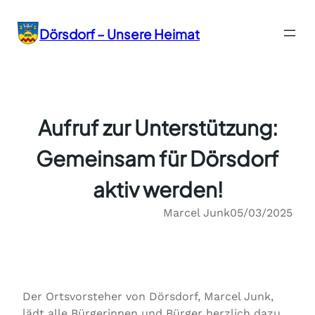
Zum
Inhalt
Dörsdorf – Unsere Heimat
springen
Aufruf zur Unterstützung:
Gemeinsam für Dörsdorf
aktiv werden!
Marcel Junk
05/03/2025
Der Ortsvorsteher von Dörsdorf, Marcel Junk,
lädt alle Bürgerinnen und Bürger herzlich dazu